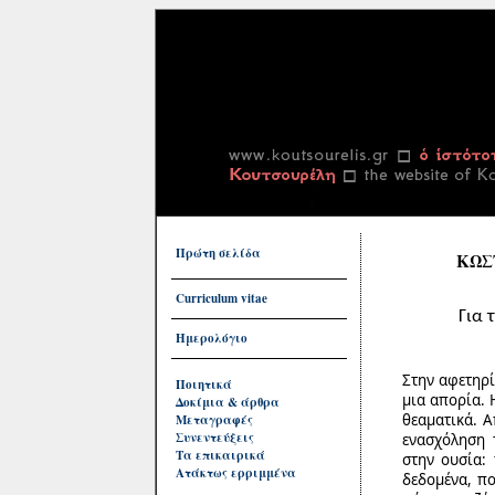
Πρώτη σελίδα
ΚΩΣ
Curriculum vitae
Για 
Ημερολόγιο
Στην αφετηρί
Ποιητικά
μια απορία. 
Δοκίμια & άρθρα
θεαματικά. Α
Μεταγραφές
Συνεντεύξεις
ενασχόληση 
Τα επικαιρικά
στην ουσία:
Ατάκτως ερριμμένα
δεδομένα, πο