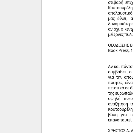
στιβαρή επι
Κουτσουρέλη
απολαυστικό 
μας δίνει, 
δυναμικότερο
αν όχι ο κεν
μείζονες πυλ
ΘΕΟΔΟΣΗΣ 
Book Press, 
Αν και πάντο
συμβαίνει, ο
για την απο
ποιητές, είν
πειστικά σε ό
της ευρωπαϊκή
υψηλή πνευμ
αναζήτηση τη
Κουτσουρέλης
βάση για π
επαναπαυτεί σ
ΧΡΗΣΤΟΣ Δ.