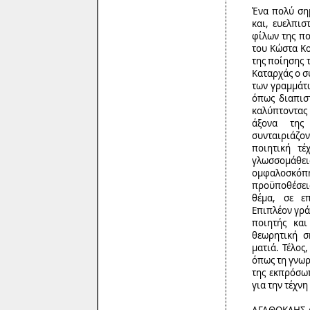
Ένα πολύ σημ
και, ευελπισ
φίλων της πο
του Κώστα Κο
της ποίησης 
Καταρχάς ο σ
των γραμμάτω
όπως διαπιστ
καλύπτοντας
άξονα της
συνταιριάζον
ποιητική τέ
γλωσσομάθ
ομφαλοσκόπ
προϋποθέσει
θέμα, σε επ
Επιπλέον γράφ
ποιητής και
θεωρητική σ
ματιά. Τέλος
όπως τη γνωρ
της εκπρόσωπ
για την τέχν