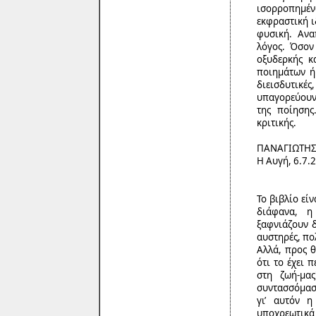
ισορροπημέν
εκφραστική ιδ
φυσική. Ανα
λόγος. Όσον
οξυδερκής κ
ποιημάτων ή
διεισδυτικές
υπαγορεύουν 
της ποίησης
κριτικής.
ΠΑΝΑΓΙΩΤΗΣ
Η Αυγή, 6.7.
Το βιβλίο εί
διάφανα, η
ξαφνιάζουν δ
αυστηρές, πο
Αλλά, προς θ
ότι το έχει 
στη ζωή-μα
συντασσόμασ
γι’ αυτόν η
υποχρεωτικά