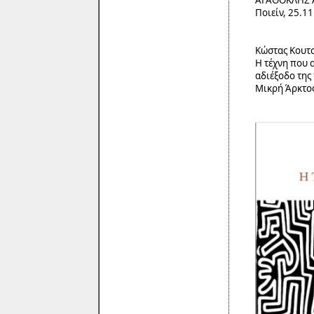
ΑΓΑΘΟΚΛΗΣ 
Ποιείν, 25.1
Κώστας Κουτ
Η τέχνη που α
αδιέξοδο της
Μικρή Άρκτο