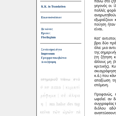
πάνω στο ζή
γεγονός οι ί
Κ.Κ. in Translation
πολλές φορές
αναρωτηθούν
Εικονοστάσιον
εξωραΐζουν 
ποίηση ήταν 
είναι.
Ξενώνας
Έριδες
Florilegium
Κατ’ αντιστο
βρει δύο πρά
όλα: μια αντ
Συνδεσμολόγιο
της σημερινή
Impressum
(τη ζήτηση κ
Γραμματοκιβώτιο
άλλους μη (λ
Αναζήτηση
κριτικής). Κ
σκιαγράφηση 
κ.ά.) που κά
απαξίωση τη
επόμενη.
Προφανώς, η
ωφελεί αν δ
συγγραφέας τ
διόλου αδύ
αναπτύσσοντ