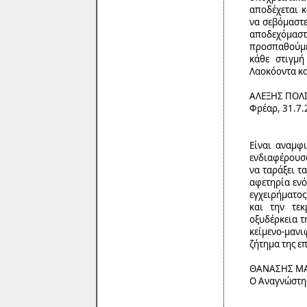
αποδέχεται κ
να σεβόμαστε
αποδεχόμαστε
προσπαθούμε
κάθε στιγμή
Λαοκόοντα κα
ΑΛΕΞΗΣ ΠΟΛ
Φρέαρ, 31.7.
Είναι αναμφ
ενδιαφέρουσ
να ταράξει τ
αφετηρία ενό
εγχειρήματος
και την τεκ
οξυδέρκεια τ
κείμενο-μαν
ζήτημα της ε
ΘΑΝΑΣΗΣ Μ
Ο Αναγνώστης