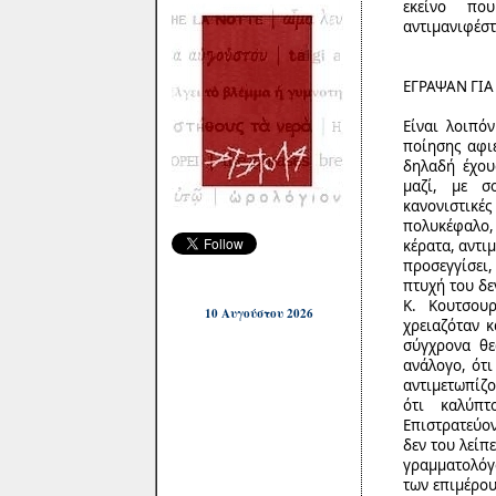
εκείνο πο
αντιμανιφέστ
ΕΓΡΑΨΑΝ ΓΙΑ
Είναι λοιπό
ποίησης αφιε
δηλαδή έχου
μαζί, με σ
κανονιστικέ
πολυκέφαλο,
κέρατα, αντιμ
προσεγγίσει
πτυχή του δε
Κ. Κουτσουρ
10 Αυγούστου 2026
χρειαζόταν κ
σύγχρονα θε
ανάλογο, ότι
αντιμετωπίζο
ότι καλύπτ
Επιστρατεύο
δεν του λείπ
γραμματολόγο
των επιμέρου