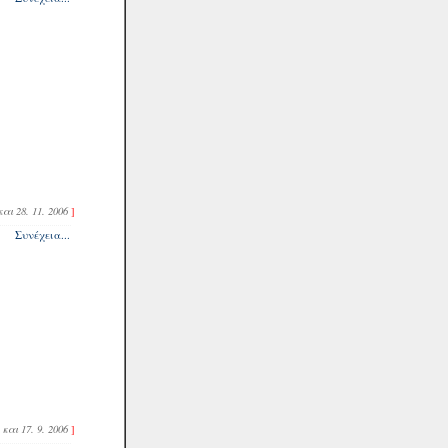
 και 28. 11. 2006
]
Συνέχεια...
. και 17. 9. 2006
]