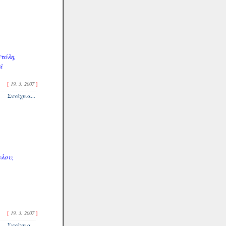
τόλη,
ά
[
19. 3. 2007
]
Συνέχεια...
λου,
[
19. 3. 2007
]
Συνέχεια...