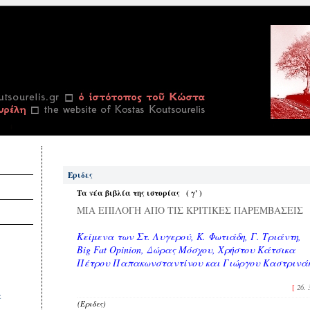
Έριδες
Τα νέα βιβλία της ιστορίας ( γ' )
ΜΙΑ ΕΠΙΛΟΓΗ ΑΠΟ ΤΙΣ ΚΡΙΤΙΚΕΣ ΠΑΡΕΜΒΑΣΕΙΣ
Κείμενα των Στ. Λυγερού, Κ. Φωτιάδη, Γ. Τριάντη,
Big Fat Opinion, Δώρας Μόσχου, Χρήστου Κάτσικα
Πέτρου Παπακωνσταντίνου και Γιώργου Καστρινά
[
26. 
α
(Έριδες)