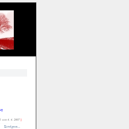
κη
3. και 4. 4. 2007
]
Συνέχεια...