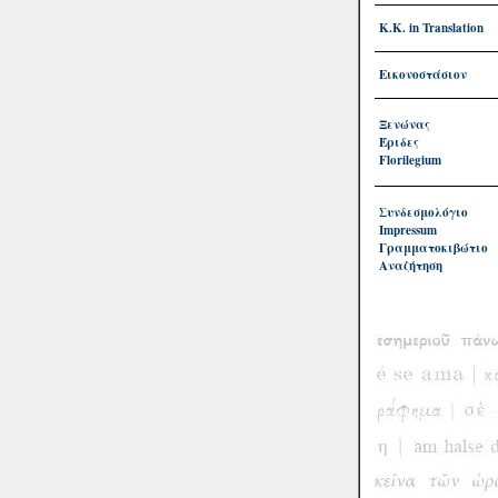
Κ.Κ. in Translation
Εικονοστάσιον
Ξενώνας
Έριδες
Florilegium
Συνδεσμολόγιο
Impressum
Γραμματοκιβώτιο
Αναζήτηση