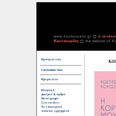
Πρώτη σελίδα
ΚΩ
Curriculum vitae
Ημερολόγιο
Ποιητικά
Δοκίμια & άρθρα
Μεταγραφές
Συνεντεύξεις
Τα επικαιρικά
Ατάκτως ερριμμένα