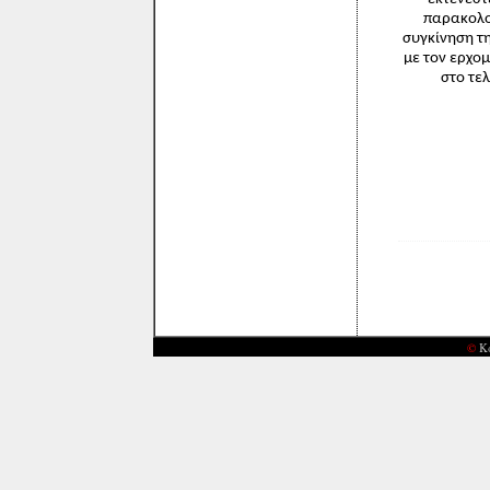
παρακολο
συγκίνηση τ
με τον ερχομ
στο τε
©
Κ