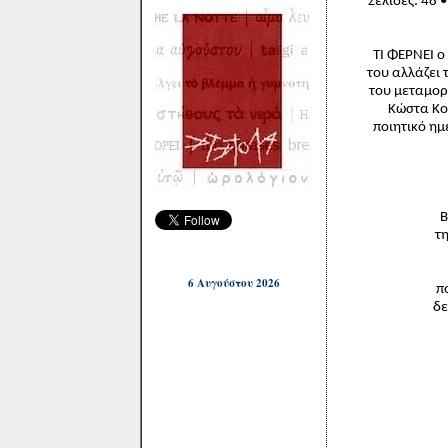
Σελίδες: 48 
ΤΙ ΦΕΡΝΕΙ ο
του αλλάζει 
του μεταμορφ
Κώστα Κου
ποιητικό ημ
Β
τη
6 Αυγούστου 2026
π
δε