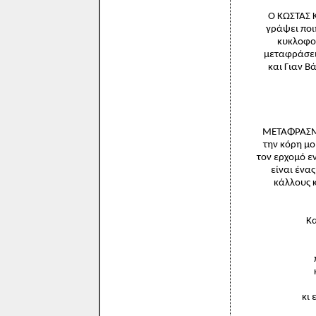
Ο ΚΩΣΤΑΣ 
γράψει ποι
κυκλοφορ
μεταφράσει
και Γιαν Β
ΜΕΤΑΦΡΑΣΜΕ
την κόρη μο
τον ερχομό ε
είναι ένα
κάλλους κ
Κα
κι 