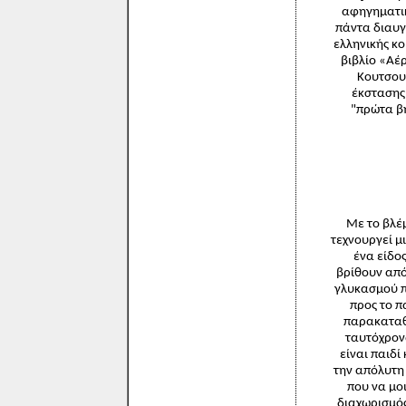
αφηγηματικ
πάντα διαυγ
ελληνικής κ
βιβλίο «Αέρ
Κουτσουρ
έκστασης 
"πρώτα βή
Με το βλέ
τεχνουργεί μ
ένα είδο
βρίθουν από
γλυκασμού π
προς το π
παρακαταθή
ταυτόχρονα
είναι παιδί
την απόλυτη 
που να μο
διαχωρισμός