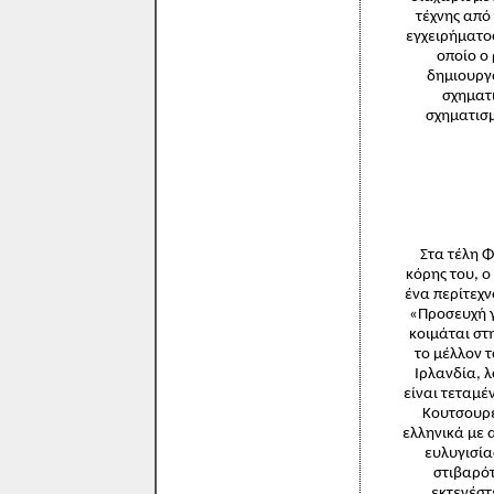
τέχνης από 
εγχειρήματο
οποίο ο
δημιουργο
σχηματι
σχηματισμ
Στα τέλη Φ
κόρης του, ο
ένα περίτεχν
«Προσευχή γ
κοιμάται στη
το μέλλον τ
Ιρλανδία, 
είναι τεταμέ
Κουτσουρέ
ελληνικά με 
ευλυγισία
στιβαρότ
εκτενέστ