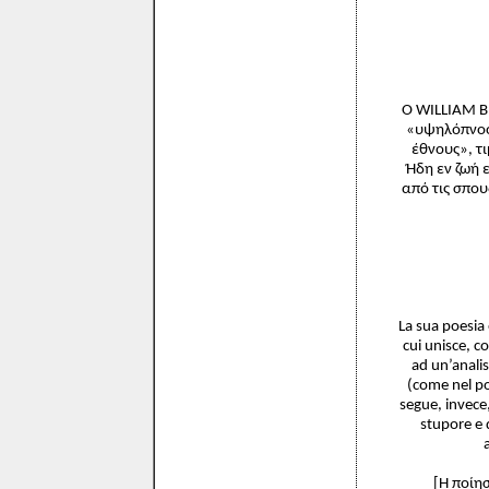
Ο WILLIAM B.
«υψηλόπνοο
έθνους», τ
Ήδη εν ζωή 
από τις σπο
La sua poesia 
cui unisce, c
ad un’analis
(come nel po
segue, invece,
stupore e d
[Η ποίησ