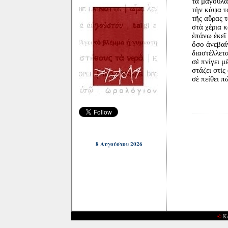
τὰ μάγουλά
τὴν κάψα τ
τῆς αὔρας τ
στὰ χέρια 
ἐπάνω ἐκεῖ 
ὅσο ἀνεβαίν
διαστέλλετ
σὲ πνίγει μ
στάζει στὶς
σὲ πείθει πώ
8 Αυγούστου 2026
©
Κ