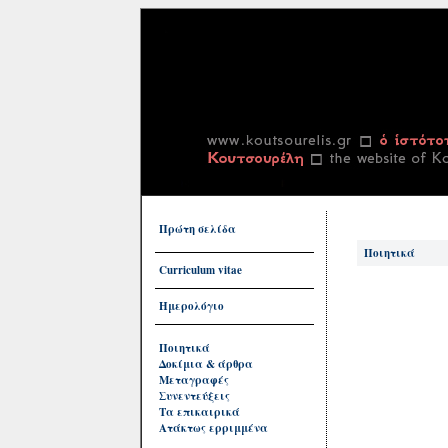
Πρώτη σελίδα
Ποιητικά
Curriculum vitae
Ημερολόγιο
Ποιητικά
Δοκίμια & άρθρα
Μεταγραφές
Συνεντεύξεις
Τα επικαιρικά
Ατάκτως ερριμμένα