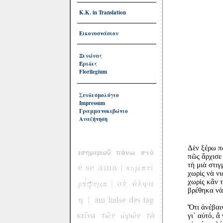
Κ.Κ. in Translation
Εικονοστάσιον
Ξενώνας
Έριδες
Florilegium
Συνδεσμολόγιο
Impressum
Γραμματοκιβώτιο
Αναζήτηση
Δὲν ξέρω π
πῶς ἄρχισε
τὴ μιὰ στιγ
χωρὶς νὰ ν
χωρὶς κἂν 
βρέθηκα νὰ
Ὅτι ἀνέβαι
γι᾿ αὐτό, ἂ 