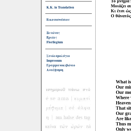
Το μνήμα πο
Μοιάζει αυλ
Κ.Κ. in Translation
Κι έτσι ώς τ
Ο θάνατός μ
Εικονοστάσιον
Ξενώνας
Έριδες
Florilegium
Συνδεσμολόγιο
Impressum
Γραμματοκιβώτιο
Αναζήτηση
What is our
Our mirth 
Our mother
Where we a
Heaven the 
That sits a
Our graves 
Are like dr
Thus march 
Only we die