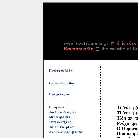
Πρώτη σελίδα
Curriculum vitae
Ημερολόγιο
Ποιητικά
Τί 'ναι η ζ
Δοκίμια & άρθρα
Τί 'ναι η χ
Μεταγραφές
Ήδη απ' της
Συνεντεύξεις
Ρούχα προβά
Τα επικαιρικά
Ο Ουρανός ε
Ατάκτως ερριμμένα
Που απαριθμ