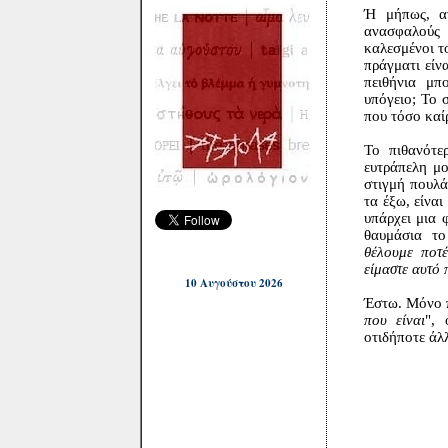
Ή μήπως, αν
ανασφαλούς 
καλεσμένοι τ
πράγματι είνα
πειθήνια μπ
υπόγειο; Το 
που τόσο καί
Το πιθανότε
ευτράπελη μ
στιγμή πουλά
τα έξω, είνα
υπάρχει μια 
θαυμάσια το
θέλουμε ποτέ
είμαστε αυτό 
10 Αυγούστου 2026
Έστω. Μόνο π
που είναι
", 
οτιδήποτε άλλ