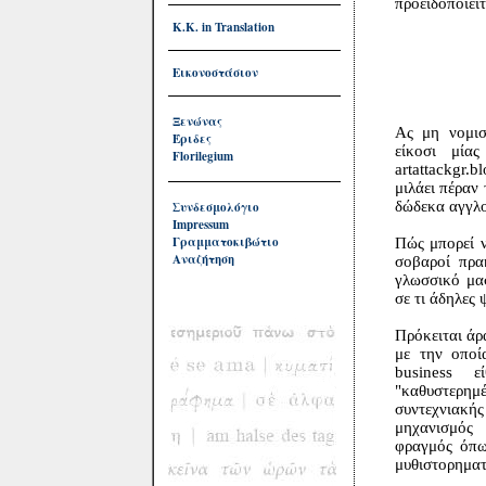
προειδοποιείτ
Κ.Κ. in Translation
Εικονοστάσιον
Ξενώνας
Ας μη νομισ
Έριδες
είκοσι μία
Florilegium
artattackgr.
μιλάει πέραν 
δώδεκα αγγλ
Συνδεσμολόγιο
Impressum
Γραμματοκιβώτιο
Πώς μπορεί ν
Αναζήτηση
σοβαροί πρα
γλωσσικό μα
σε τι άδηλες 
Πρόκειται άρ
με την οποί
business ε
"καθυστερημέ
συντεχνιακ
μηχανισμός 
φραγμός όπως
μυθιστορηματ