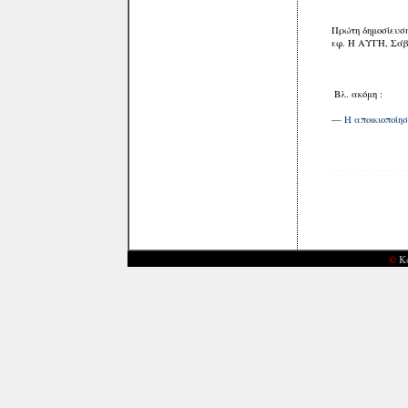
Πρώτη δημοσίευση
εφ. Η ΑΥΓΗ, Σάββ
Βλ. ακόμη :
—
Η αποικιοποίη
©
Κ