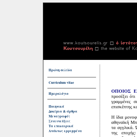
Πρώτη σελίδα
Curriculum vitae
ΟΠΟΙΟΣ Ε
Ημερολόγιο
προσέξει ότι 
γραμμένες σ
Ποιητικά
επισκέπτης κα
Δοκίμια & άρθρα
Μεταγραφές
Η ίδια μονοφ
Συνεντεύξεις
αθηναϊκή Μπι
Τα επικαιρικά
τα αγγλικά. 
Ατάκτως ερριμμένα
της εποχής