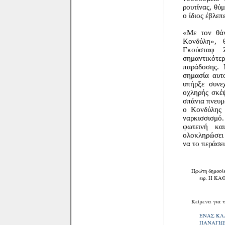
ρουτίνας, θύ
ο ίδιος έβλε
«Με τον θά
Κονδύλη», 
Γκούσταφ 
σημαντικότερ
παράδοσης. 
σημασία αυτ
υπήρξε συνε
οχληρής σκέ
σπάνια πνευμ
ο Κονδύλης 
ναρκισσισμό
φωτεινή κα
ολοκληρώσει 
να το περάσε
Πρώτη δημοσίε
εφ. Η ΚΑΘΗΜΕΡ
Κείμενα για το
ΕΝΑΣ ΚΛΑΣ
ΠΑΝΑΓΙΩΤ