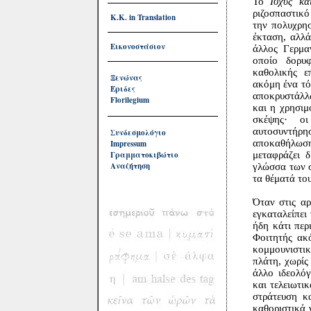
Το
Ισχύς κ
ριζοσπαστικό
Κ.Κ. in Translation
την πολυχρησ
έκταση, αλλά
Εικονοστάσιον
άλλος Γερμα
οποίο δορυ
καθολικής ε
Ξενώνας
ακόμη ένα τό
Έριδες
αποκρυστάλλω
Florilegium
και η χρησιμ
σκέψης· οι
αυτοσυντήρη
Συνδεσμολόγιο
αποκαθήλωση
Impressum
Γραμματοκιβώτιο
μεταφράζει δ
Αναζήτηση
γλώσσα των σ
τα θέματά του
Όταν στις αρ
εγκαταλείπει
ήδη κάτι περ
Φοιτητής ακό
κομμουνιστι
πλάτη, χωρίς
άλλο ιδεολό
και τελειωτι
στράτευση κ
καθοριστικά 