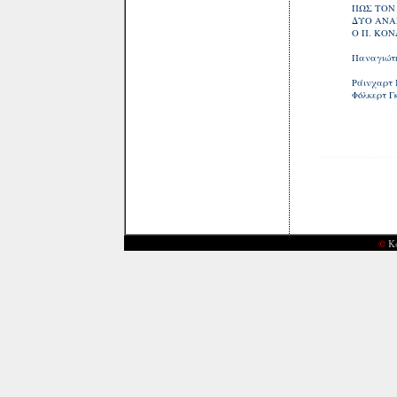
ΠΩΣ ΤΟΝ
ΔΥΟ ΑΝΑ
Ο Π. ΚΟ
Παναγιώτ
Ράινχαρτ
Φόλκερτ 
©
Κ