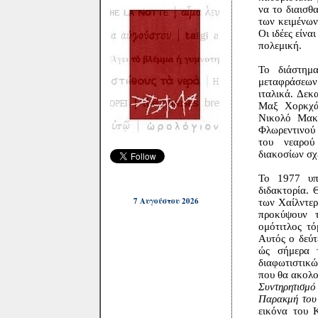
να το διαισθ
των κειμένων
Οι ιδέες είνα
πολεμική.
Το διάστημ
μεταφράσεων 
ιταλικά. Δεκ
Μαξ Χορκχάι
Νικολό Μακι
Φλωρεντινού
του νεαρού
διακοσίων σχ
Το 1977 υπο
διδακτορία.
7 Αυγούστου 2026
των Χαίλντερ
προκύψουν 
ομότιτλος τ
Αυτός ο δεύτ
ώς σήμερα 
διαφωτιστικώ
που θα ακολο
Συντηρητισμό
Παρακμή του
εικόνα του 