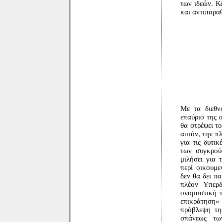
των ιδεών. Κ
και αντιπαραθ
Με τα διεθν
επαύριο της 
θα στρέψει το
αυτόν, την π
για τις δυτικ
των συγκρού
μιλήσει για 
περί οικουμ
δεν θα δει π
πλέον Υπερδ
ονομαστική τ
επικράτηση»
πρόβλεψη τη
σπάνεως τω