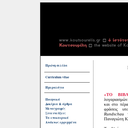
Πρώτη σελίδα
Curriculum vitae
Ημερολόγιο
«ΤΟ ΒΙΒ
Ποιητικά
λογαριασμών.
Δοκίμια & άρθρα
και στο πέρα
Μεταγραφές
φράσεις υ
Συνεντεύξεις
Rundschau
τ
Τα επικαιρικά
Παναγιώτη Κ
Ατάκτως ερριμμένα