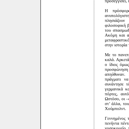
προσεγγίσει,
Η πρόσφορ
ανυπολόγιστη
πλησιάζουν
φιλοσοφική β
του σπασμωδ
Ακόμη και αν
μεταφραστικό
στην ιστορία
Με το πανεπι
καλά. Αρκετά
ο ίδιος όμω
προσφώνηση 
απηύθυναν. 
πράγματι ν
συνάντησε τ
γερμανικά κα
πόρτες, αυτό
Ωστόσο, οι –
στ’ άλλα, το
Χούμπολντ.
Γεννημένος 
πενήντα πέντ
νοσοκομείο 