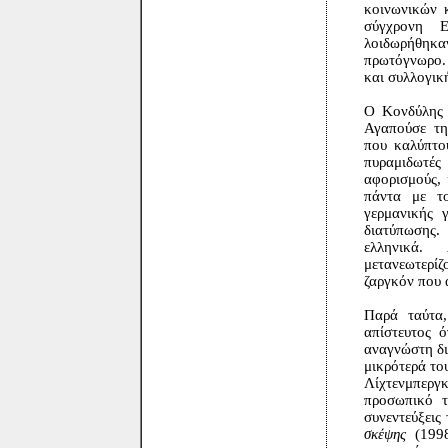
κοινωνικών κ
σύγχρονη 
λοιδωρήθη
πρωτόγνωρο.
και συλλογικ
Ο Κονδύλης 
Αγαπούσε τη
που καλύπτου
πυραμιδωτές 
αφορισμούς, 
πάντα με τ
γερμανικής 
διατύπωσης.
ελληνικά.
μετανεωτερί
ζαργκόν που 
Παρά ταύτα,
απίστευτος ό
αναγνώστη δι
μικρότερά το
Λίχτενμπεργ
προσωπικό τ
συνεντεύξεις
σκέψης
(1998