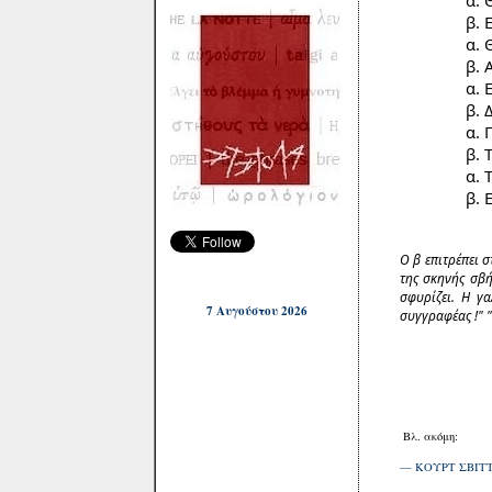
α. Θα σ
β. Είπαμ
α. Θα σ
β. Αυτό 
α. Εμπρό
β. Δεν γί
α. Γιατί
β. Το πολ
α. Τότε λ
β. Ε, αν 
Ο β επιτρέπει 
της σκηνής σβή
σφυρίζει. Η γα
7 Αυγούστου 2026
συγγραφέας !" "
Βλ. ακόμη:
— ΚΟΥΡΤ ΣΒΙΤΤΕ