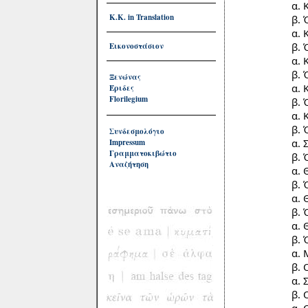
α. Κύριέ
Κ.Κ. in Translation
β. Όχ
α. Κύριέ
β. Όχ
Εικονοστάσιον
α. Κύριέ
β. Όχ
Ξενώνας
α. Κύριέ
Έριδες
Florilegium
β. Όχ
α. Κύριέ
β. Όχ
Συνδεσμολόγιο
α. Σας 
Impressum
Γραμματοκιβώτιο
β. Όχ
Αναζήτηση
α. Θα σ
β. Όχ
α. Θα σα
β. Όχ
α. Θα σα
β. Όχ
α. Μη λη
β. Ουδ
α. Σας 
β. Ουδ