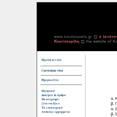
Πρώτη σελίδα
Curriculum vitae
Ημερολόγιο
Ποιητικά
Δοκίμια & άρθρα
α. Κύρι
Μεταγραφές
β. Παρ
Συνεντεύξεις
Τα επικαιρικά
α. Συλλ
Ατάκτως ερριμμένα
β. Όχ