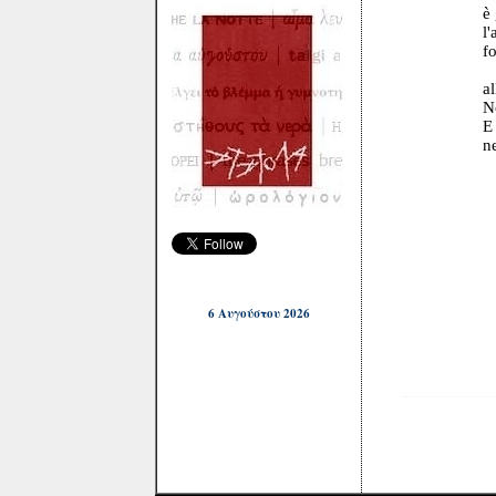
è giorno,
l'annunci
fort
il conio
allegrame
Non li se
E gli uc
nell'univ
fin
6 Αυγούστου 2026