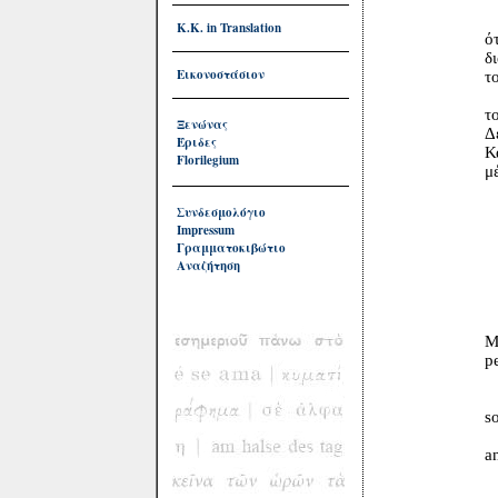
εκείνο
που 
Κ.Κ. in Translation
ότι η μέρα
διασαλπί
Εικονοστάσιον
τον κ
από τ
το χαρούμ
Ξενώνας
Δεν τους 
Έριδες
Και τα π
Florilegium
μέσα στο 
ώς
Συνδεσμολόγιο
Impressum
Γραμματοκιβώτιο
Αναζήτηση
Ma tu di
perché
tant
D
son
non l
anco
quei
che 