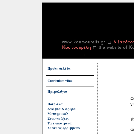
Πρώτη σελίδα
Curriculum vitae
Ημερολόγιο
Ωστόσο π
γιατί 
Ποιητικά
Δοκίμια & άρθρα
τόσο
Μεταγραφές
Π
Συνεντεύξεις
είναι λ
Τα επικαιρικά
δεν 
Ατάκτως ερριμμένα
ακόμ