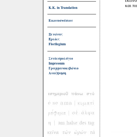
εκείνος πο
και που θα 
Κ.Κ. in Translation
Εικονοστάσιον
Ξενώνας
Έριδες
Florilegium
Συνδεσμολόγιο
Impressum
Yo no 
Γραμματοκιβώτιο
Soy 
Αναζήτηση
que va a 
que, a v
y que, a
El que ca
el que pe
el que pa
el que qu