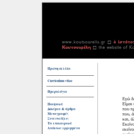
Πρώτη σελίδα
Curriculum vitae
Ημερολόγιο
Εγώ δεν ε
Είμαι κε
Ποιητικά
Δοκίμια & άρθρα
που προχωρά
Μεταγραφές
που, άλλες
Συνεντεύξεις
και, άλλες
Τα επικαιρικά
Εκείνος πο
Ατάκτως ερριμμένα
εκείνος που