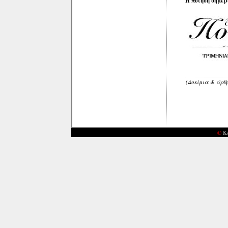
Η ποίηση σήμερ
(Δοκίμια & άρθ
©
Κ