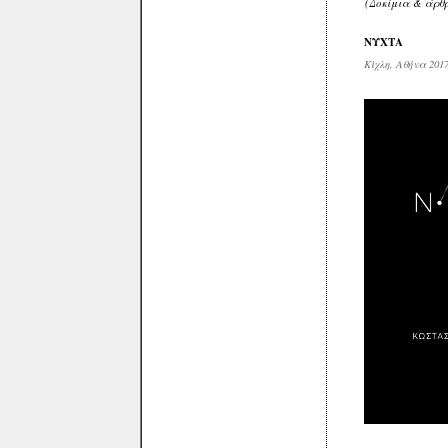
(Δοκίμια & άρθ
ΝΥΧΤΑ
Κίχλη, Αθήνα 201