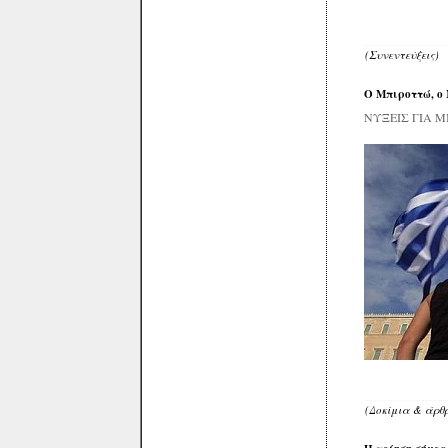
(Συνεντεύξεις)
Ο Μπιροττώ, ο 
ΝΥΞΕΙΣ ΓΙΑ 
(Δοκίμια & άρθ