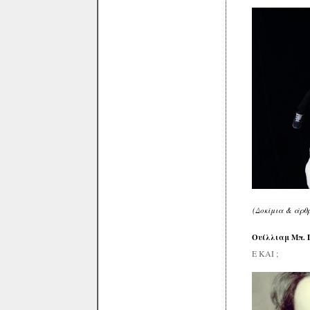
(Δοκίμια & άρθ
Ουίλλιαμ Μπ. 
Ε ΚΑΙ ;