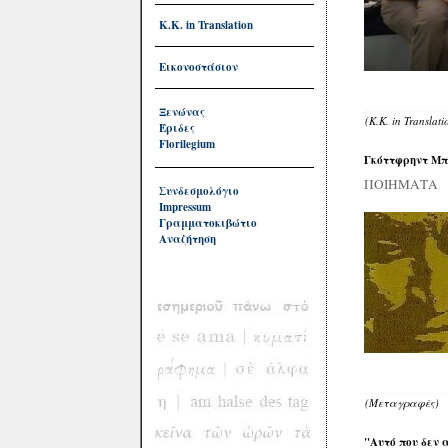
Κ.Κ. in Translation
Εικονοστάσιον
Ξενώνας
(Κ.Κ. in Translat
Έριδες
Florilegium
Γκόττφρηντ Μπ
ΠΟΙΗΜΑΤΑ
Συνδεσμολόγιο
Impressum
Γραμματοκιβώτιο
Αναζήτηση
(Μεταγραφές)
"Αυτό που δεν α